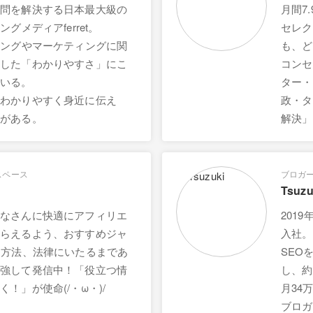
疑問を解決する日本最大級の
月間7
ングメディアferret。
セレク
ィングやマーケティングに関
も、ど
底した「わかりやすさ」にこ
コンセ
ている。
ター・
をわかりやすく身近に伝え
政・タ
評がある。
解決」
スペース
ブロガ
Tsuzu
みなさんに快適にアフィリエ
201
もらえるよう、おすすめジャ
入社。
用方法、法律にいたるまであ
SEOを
勉強して発信中！「役立つ情
し、約
！」が使命(/・ω・)/
月34万
ブロガ