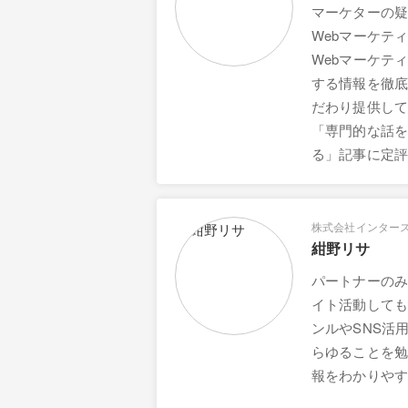
マーケターの
Webマーケティ
Webマーケテ
する情報を徹
だわり提供し
「専門的な話
る」記事に定
株式会社インター
紺野リサ
パートナーの
イト活動して
ンルやSNS活
らゆることを
報をわかりやすく