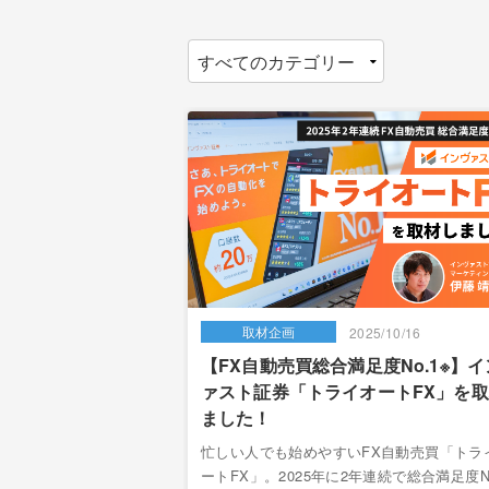
取材企画
5/02/27
2025/10/16
mini」とは？使い方
【FX自動売買総合満足度No.1※】
いを紹介
ァスト証券「トライオートFX」を
ました！
できるのか？ChatGPT
いがあるのか？実際に両
忙しい人でも始めやすいFX自動売買「トラ
て詳しく解説していきま
ートFX」。2025年に2年連続で総合満足度N