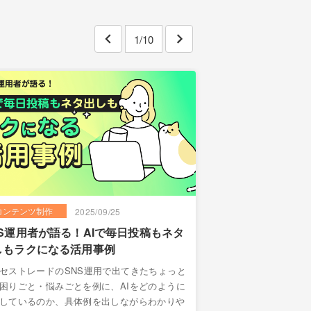
1/10
1/10
コンテンツ制作
コンテンツ制作
2025/09/25
NS運用者が語る！AIで毎日投稿もネタ
初心者でもできる
しもラクになる活用事例
副業アイデア10選
セストレードのSNS運用で出てきたちょっと
初心者でも始めやすい
困りごと・悩みごとを例に、AIをどのように
フィリエイトやスタン
しているのか、具体例を出しながらわかりや
ぎ方のコツと注意点を