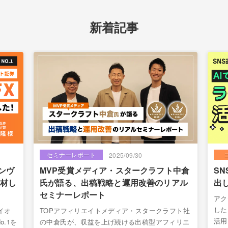
新着記事
セミナーレポート
2025/09/30
インヴ
MVP受賞メディア・スタークラフト中倉
S
取材し
氏が語る、出稿戦略と運用改善のリアル
出
セミナーレポート
アク
した
イオ
TOPアフィリエイトメディア・スタークラフト社
活用
o.1を
の中倉氏が、収益を上げ続ける出稿型アフィリエ