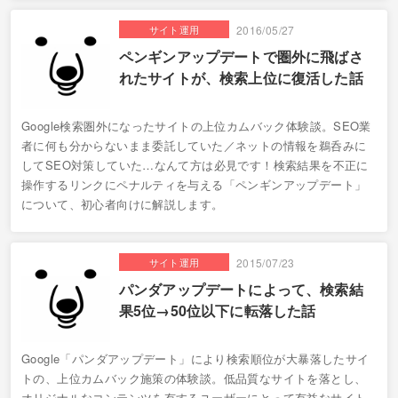
サイト運用
2016/05/27
ペンギンアップデートで圏外に飛ばさ
れたサイトが、検索上位に復活した話
Google検索圏外になったサイトの上位カムバック体験談。SEO業
者に何も分からないまま委託していた／ネットの情報を鵜呑みに
してSEO対策していた…なんて方は必見です！検索結果を不正に
操作するリンクにペナルティを与える「ペンギンアップデート」
について、初心者向けに解説します。
サイト運用
2015/07/23
パンダアップデートによって、検索結
果5位→50位以下に転落した話
Google「パンダアップデート」により検索順位が大暴落したサイ
トの、上位カムバック施策の体験談。低品質なサイトを落とし、
オリジナルなコンテンツを有するユーザーにとって有益なサイト