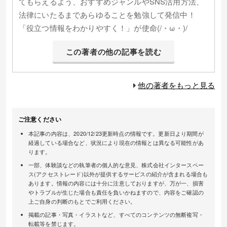
てもらえるよう、おすすめジャンルやSNS活用方法、
法律にいたるまであらゆることを勉強して発信中！
「役立つ情報をわかりやすく！」が使命(/・ω・)/
この著者の他の記事を読む
他の著者をもっと見る
ご注意ください
本記事の内容は、2020/12/23更新時点の情報です。更新日より期間が
経過している場合など、状況により現在の情報とは異なる可能性があ
ります。
一部、体験談などの執筆者の個人的な意見、株式会社インタースペー
ス(アクセストレード)以外が提供するサービスの紹介が含まれる場合も
あります。情報の内容には十分に注意しておりますが、万が一、損害
やトラブルが生じた場合も責任を負いかねますので、内容をご確認の
上ご自身の判断のもとでご利用ください。
掲載の記事・写真・イラストなど、すべてのコンテンツの無断複写・
転載等を禁じます。