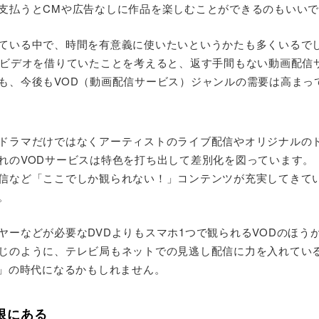
支払うとCMや広告なしに作品を楽しむことができるのもいい
ている中で、時間を有意義に使いたいというかたも多くいるで
やビデオを借りていたことを考えると、返す手間もない動画配信
も、今後もVOD（動画配信サービス）ジャンルの需要は高まっ
ドラマだけではなくアーティストのライブ配信やオリジナルの
れのVODサービスは特色を打ち出して差別化を図っています。
信など「ここでしか観られない！」コンテンツが充実してきてい
。
ヤーなどが必要なDVDよりもスマホ1つで観られるVODのほう
じのように、テレビ局もネットでの見逃し配信に力を入れている
！」の時代になるかもしれません。
無限にある