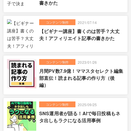
書きかた
コンテンツ制作
2021/07/14
【ビギナー講座】書くのは苦手？大丈
夫！アフィリエイト記事の書きかた
コンテンツ制作
2023/01/26
月間PV数7.9億！ママスタセレクト編集
部直伝！読まれる記事の作り方（後
編）
コンテンツ制作
2025/09/25
SNS運用者が語る！AIで毎日投稿もネ
タ出しもラクになる活用事例