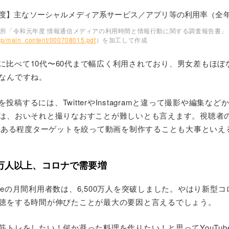
所「令和元年度 情報通信メディアの利用時間と情報行動に関する調査報告書」
jp/main_content/000708015.pdf
）を加工して作成
ビスに比べて10代〜60代まで幅広く利用されており、男女差もほ
なんですね。
画を投稿するには、TwitterやInstagramと違って撮影や編集
は、おいそれと撮りなおすことが難しいとも言えます。視聴者の
前にある程度ターゲットを絞って動画を制作することも大事といえ
0万人以上、コロナで需要増
uTubeの月間利用者数は、6,500万人を突破しました。やはり新
聴をする時間が伸びたことが最大の要因と言えるでしょう。
筋トレをしたい！何か凝った料理を作りたい！と思ってYouTub