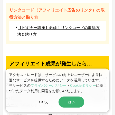
リンクコード（アフィリエイト広告のリンク）の取
得方法と貼り方
【ビギナー講座】必修！リンクコードの取得方
法＆貼り方
アフィリエイト成果が発生したら…
アクセストレードは、サービスの向上やユーザーにより快
アフィリエイトの成果が発生したら、管理画面ホームの
適なサービスを提供するためにデータを活用しています。
左カラムに「アフィリエイト成果が発生しています」と
当サービスの
プライバシーポリシー
・
Cookieポリシー
に基
いう吹き出しが表示されます。成果があがった広告やど
づいたデータ利⽤に同意をお願いいたします。
の登録サイトであがったかなどの詳細情報は、
レポート
いいえ
はい
ページ
で確認しましょう。