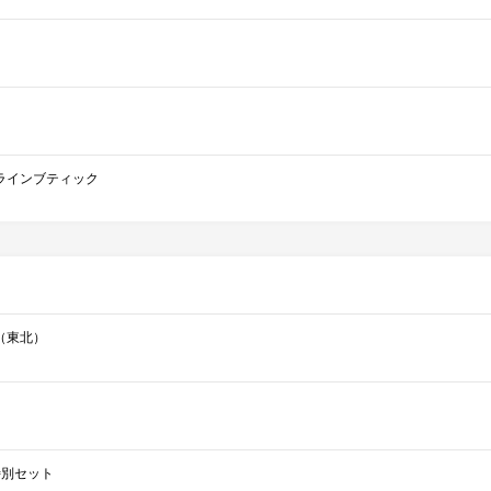
ラインブティック
（東北）
ce特別セット