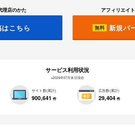
代理店のかた
アフィリエイ
稿はこちら
新規パ
無料
サービス利用状況
※2026年07月末日現在
サイト数(累計)
広告数(累計)
900,641
29,404
件
件