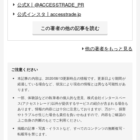
公式X丨@ACCESSTRADE_PR
公式インスタ丨accesstrade.jp
この著者の他の記事を読む
他の著者をもっと見る
ご注意ください
本記事の内容は、2020/08/13更新時点の情報です。更新日より期間が
経過している場合など、状況により現在の情報とは異なる可能性があ
ります。
一部、体験談などの執筆者の個人的な意見、株式会社インタースペー
ス(アクセストレード)以外が提供するサービスの紹介が含まれる場合も
あります。情報の内容には十分に注意しておりますが、万が一、損害
やトラブルが生じた場合も責任を負いかねますので、内容をご確認の
上ご自身の判断のもとでご利用ください。
掲載の記事・写真・イラストなど、すべてのコンテンツの無断複写・
転載等を禁じます。