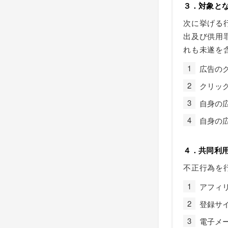
３．対象と
次に挙げる
出及び供用
れも未遂を
広告の
クリッ
自身の
自身の
４．共同利
不正行為を
アフィ
登録サイ
電子メ