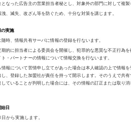
象となった広告主の営業担当者秘とし、対象外の部門に対して複製
漏洩、滅失、改ざん等を防ぐため、十分な対策を講じます。
用の実施
は随時、情報共有サーバに情報の登録を行ないます。
定期的に担当者による委員会を開催し、犯罪的な悪質な不正行為を
イト・パートナーの情報について情報交換を行ないます。
る情報について苦情申し立てがあった場合は本人確認の上で情報を
知し、登録した加盟社が責任を持って開示します。そのうえで共有
違していることが判明した場合には、その情報の訂正または取り消
開始日
0月1日から実施します。