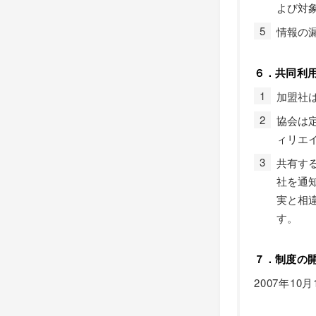
よび対
情報の
６．共同利
加盟社
協会は
ィリエ
共有す
社を通
実と相
す。
７．制度の
2007年1