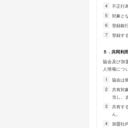
不正行
対象と
登録銀
登録す
５．共同利
協会及び加
人情報につ
協会は
共有対
当し、
共有す
ん。
加盟社