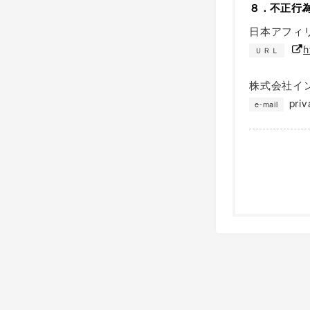
８．不正行
日本アフィ
h
ＵＲＬ
株式会社イ
pri
e-mail