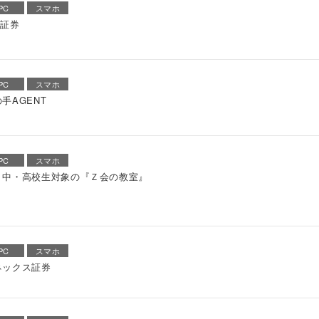
PC
スマホ
I証券
PC
スマホ
手AGENT
PC
スマホ
・中・高校生対象の『Ｚ会の教室』
PC
スマホ
ネックス証券