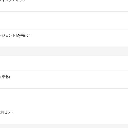
ェント MyVision
（東北）
ce特別セット