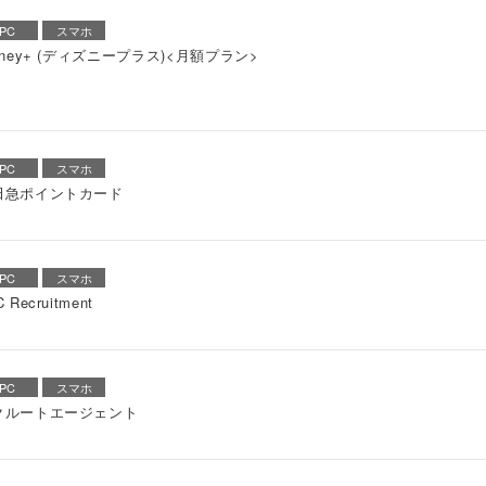
PC
スマホ
sney+ (ディズニープラス)<月額プラン>
PC
スマホ
田急ポイントカード
PC
スマホ
 Recruitment
PC
スマホ
クルートエージェント