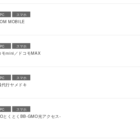
PC
スマホ
COM MOBILE
PC
スマホ
モmini／ドコモMAX
PC
スマホ
職代行ヤメドキ
PC
スマホ
MOとくとくBB-GMO光アクセス-