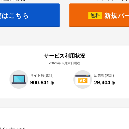
稿はこちら
新規パ
無料
サービス利用状況
※2026年07月末日現在
サイト数(累計)
広告数(累計)
900,641
29,404
件
件
ラインブティック