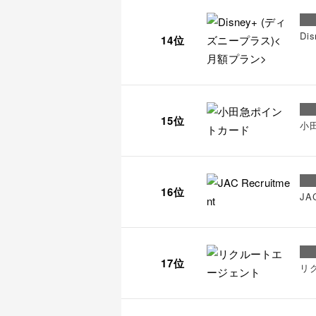
Di
14位
15位
小
16位
JAC
17位
リ