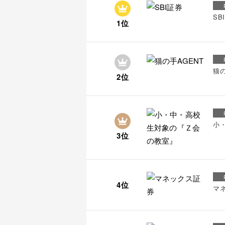
SB
1位
猫の
2位
小
3位
4位
マ