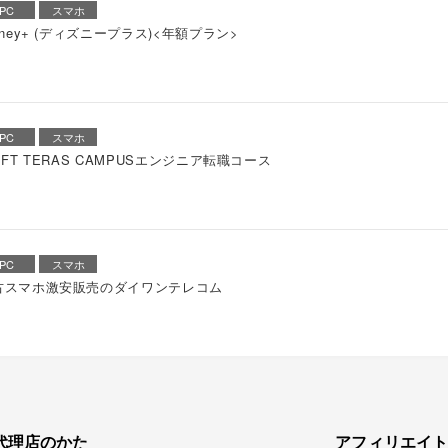
PC
スマホ
sney+ (ディズニープラス)<年額プラン>
PC
スマホ
IFT TERAS CAMPUSエンジニア転職コース
PC
スマホ
古スマホ激安販売のダイワンテレコム
代理店のかた
アフィリエイ