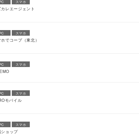
PC
スマホ
ズカレエージェント
PC
スマホ
マホでコープ（東北）
PC
スマホ
NEMO
PC
スマホ
ROモバイル
PC
スマホ
誠ショップ