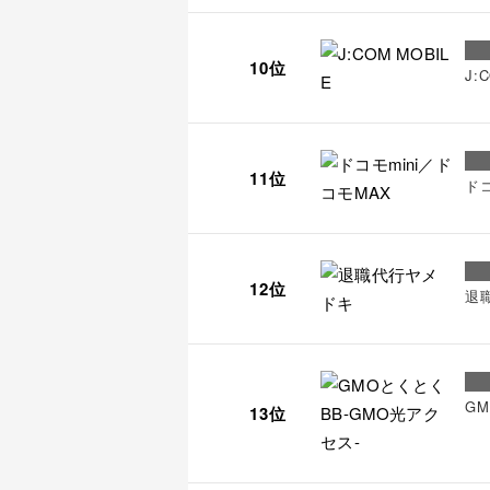
10位
J:
11位
ドコ
12位
退
G
13位