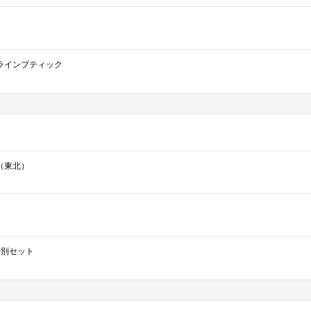
ラインブティック
（東北）
ce特別セット