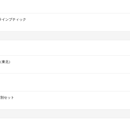
ラインブティック
（東北）
ce特別セット