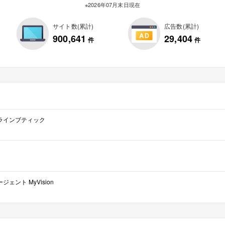
※2026年07月末日現在
サイト数(累計)
広告数(累計)
900,641
29,404
件
件
ラインブティック
ェント MyVision