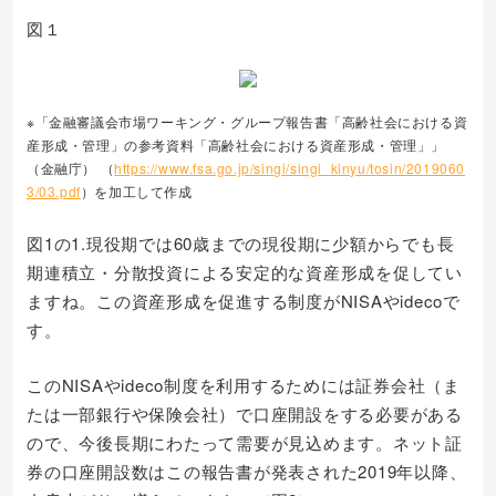
図１
※「金融審議会市場ワーキング・グループ報告書「高齢社会における資
産形成・管理」の参考資料「高齢社会における資産形成・管理」」
（金融庁） （
https://www.fsa.go.jp/singi/singi_kinyu/tosin/2019060
3/03.pdf
）を加工して作成
図1の1.現役期では60歳までの現役期に少額からでも長
期連積立・分散投資による安定的な資産形成を促してい
ますね。この資産形成を促進する制度がNISAやidecoで
す。
このNISAやideco制度を利用するためには証券会社（ま
たは一部銀行や保険会社）で口座開設をする必要がある
ので、今後長期にわたって需要が見込めます。ネット証
券の口座開設数はこの報告書が発表された2019年以降、