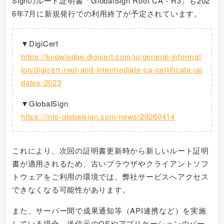
Signのルート証明書「GlobalSign Root CA - R3」も202
6年7月に新規発行での利用終了が予定されています。
▼DigiCert
https://knowledge.digicert.com/jp/general-informat
ion/digicert-root-and-intermediate-ca-certificate-up
dates-2023
▼GlobalSign
https://info-globalsign.com/news/20260414
これにより、次回の証明書更新時から新しいルート証明
書が適用されるため、古いブラウザやクライアントソフ
トウェアをご利用の環境では、弊社サービスへアクセス
できなくなる可能性があります。
また、サーバー間で成果通知等（API連携など）を実施
している場合、送信元のOSやアプリケーションのバー