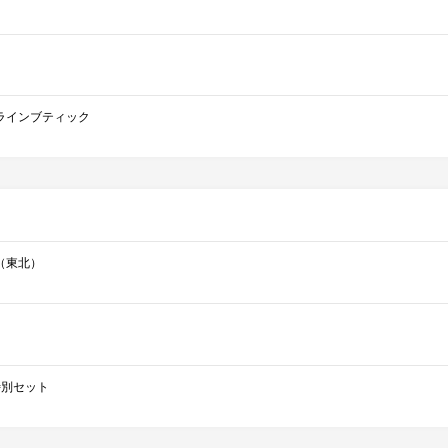
ラインブティック
（東北）
ce特別セット