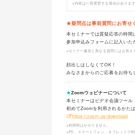
※内容は一部変更する場合がありま
★疑問点は事前質問にお寄せ
本セミナーでは質疑応答の時間
参加申込みフォームに記入いた
※セミナー趣旨と異なる質問にはお答え
顔出しはしなくてOK！
みなさまからのご応募をお待ち
★
Zoomウェビナーについて
本セミナーはビデオ会議ツール「
初めてZoomを利用されるかた
https://zoom.us/download
※利用料はかかりません。
※PC、スマートフォン、タブレットで