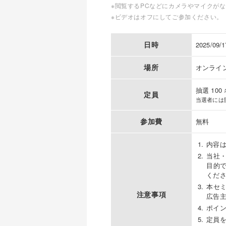
※閲覧するPCなどにカメラやマイクが
※ビデオはオフにしてご参加ください。
日時
2025/09/
場所
オンライ
抽選 100
定員
当選者には
参加費
無料
内容
当社
目的
くだ
本セ
注意事項
広告
ポイ
定員