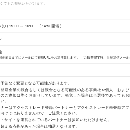
なくてもご視聴いただけます。
17(水) 15:00 ～ 16:00 ( 14:50開場 )
ン
 名
開催前日までにメールにて視聴URLをお送り致します。 （ご応募完了時、自動送信メール
は予告なく変更となる可能性があります。
・登壇企業の競合もしくは競合となる可能性のある事業社や個人、および
でのご参加は堅くお断りしています。発覚した場合は当選後であってもお
さい。
ミナーはアクセストレード登録パートナーとアクセストレード未登録アフ
主向けではありませんので、ご注意ください。
ントサイトを運営されているパートナーは参加いただけません。
を超える応募があった場合は抽選となります。