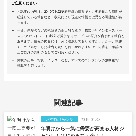
ご注意ください
本記事の内容は、2019/01/22更新時点の情報です。更新日より期間が
経過している場合など、状況により現在の情報とは異なる可能性があ
ります。
一部、体験談などの執筆者の個人的な意見、株式会社インタースペー
ス(アクセストレード)以外が提供するサービスの紹介が含まれる場合も
あります。情報の内容には十分に注意しておりますが、万が一、損害
やトラブルが生じた場合も責任を負いかねますので、内容をご確認の
上ご自身の判断のもとでご利用ください。
掲載の記事・写真・イラストなど、すべてのコンテンツの無断複写・
転載等を禁じます。
関連記事
おすすめジャンル
2019/01/08
年明けから一気に需要が高まる人材ジ
ャンル！はじめるなら今！！