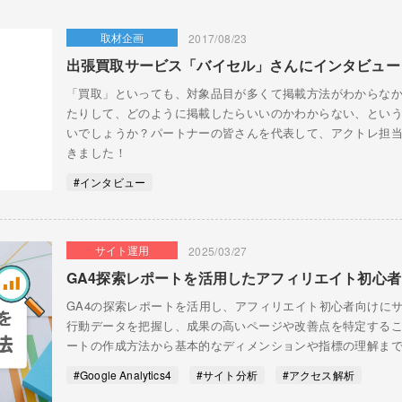
取材企画
2017/08/23
出張買取サービス「バイセル」さんにインタビュー
「買取」といっても、対象品目が多くて掲載方法がわからな
たりして、どのように掲載したらいいのかわからない、とい
いでしょうか？パートナーの皆さんを代表して、アクトレ担
きました！
#インタビュー
サイト運用
2025/03/27
GA4探索レポートを活用したアフィリエイト初心
GA4の探索レポートを活用し、アフィリエイト初心者向けに
行動データを把握し、成果の高いページや改善点を特定する
ートの作成方法から基本的なディメンションや指標の理解ま
#Google Analytics4
#サイト分析
#アクセス解析