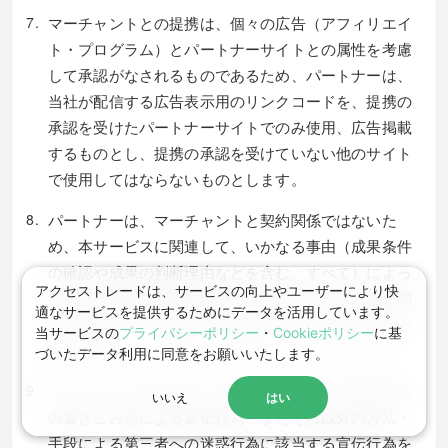
マーチャントとの提携は、個々の広告（アフィリエイ
ト・プログラム）とパートナーサイトとの属性を考慮
して承認がなされるものであるため、パートナーは、
当社が配信する広告表示用のリンクコードを、提携の
承認を受けたパートナーサイトでのみ使用、広告掲載
するものとし、提携の承認を受けていない他のサイト
で使用してはならないものとします。
パートナーは、マーチャントと契約関係ではないた
め、本サービスに関連して、いかなる事由（成果条件
の確認や成果の判断理由などを含む、すべて）によっ
アクセストレードは、サービスの向上やユーザーにより快
ても、当社を介さずにマーチャントに対して直接に問
適なサービスを提供するためにデータを活用しています。
い合わせたり、他の目的で連絡を行ってはならないも
当サービスの
プライバシーポリシー
・
Cookieポリシー
に基
のとします。
づいたデータ利⽤に同意をお願いいたします。
パートナーは、電子メールでのスパム行為、掲示板へ
いいえ
はい
の書きこみ等による宣伝行為、またそれ以外の方法・
手段による第三者への迷惑行為に該当する宣伝行為を