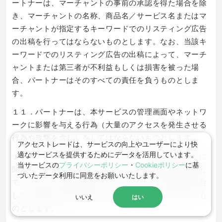
ートナーは、マーチャントの事前の承認を得た場合を除
き、マーチャントの名称、商品名／サービス名またはマ
ーチャントが指定するキーワードでのリスティング広告
の出稿を行ってはならないものとします。なお、当該キ
ーワードでのリスティング広告の出稿によって、マーチ
ャントまたは第三者が不利益もしくは損害を被った場
合、パートナーはそのすべての責任を負うものとしま
す。
１１．パートナーは、本サービスの管理画面やネットワ
ークに影響を与える行為（大量のアクセスを発生させる
行為や攻撃を含む）をしてはならないものとします。
アクセストレードは、サービスの向上やユーザーにより快
適なサービスを提供するためにデータを活用しています。
１２．パートナーはビジターに対し、対象となる広告に
当サービスの
プライバシーポリシー
・
Cookieポリシー
に基
関連して、解約を前提とするような紹介や返品を推奨し
づいたデータ利⽤に同意をお願いいたします。
ているかのような表現など、マーチャントの意図に適合
しない解約や返品を助長する行為を行ってはならないも
いいえ
はい
のとします。