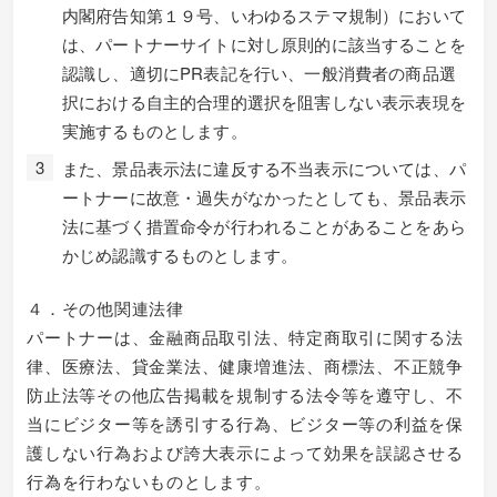
内閣府告知第１９号、いわゆるステマ規制）において
は、パートナーサイトに対し原則的に該当することを
認識し、適切にPR表記を行い、一般消費者の商品選
択における自主的合理的選択を阻害しない表示表現を
実施するものとします。
また、景品表示法に違反する不当表示については、パ
ートナーに故意・過失がなかったとしても、景品表示
法に基づく措置命令が行われることがあることをあら
かじめ認識するものとします。
４．その他関連法律
パートナーは、金融商品取引法、特定商取引に関する法
律、医療法、貸金業法、健康増進法、商標法、不正競争
防止法等その他広告掲載を規制する法令等を遵守し、不
当にビジター等を誘引する行為、ビジター等の利益を保
護しない行為および誇大表示によって効果を誤認させる
行為を行わないものとします。