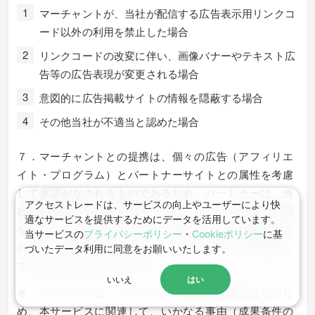
マーチャントが、当社が配信する広告表示用リンクコ
ード以外の利用を禁止した場合
リンクコードの改変に伴い、画像バナーやテキスト広
告等の広告表現が変更される場合
意図的に広告掲載サイトの情報を隠蔽する場合
その他当社が不適当と認めた場合
７．マーチャントとの提携は、個々の広告（アフィリエ
イト・プログラム）とパートナーサイトとの属性を考慮
して承認がなされるものであるため、パートナーは、当
アクセストレードは、サービスの向上やユーザーにより快
社が配信する広告表示用のリンクコードを、提携の承認
適なサービスを提供するためにデータを活用しています。
を受けたパートナーサイトでのみ使用、広告掲載するも
当サービスの
プライバシーポリシー
・
Cookieポリシー
に基
のとし、提携の承認を受けていない他のサイトで使用し
づいたデータ利⽤に同意をお願いいたします。
てはならないものとします。
いいえ
はい
８．パートナーは、マーチャントと契約関係ではないた
め、本サービスに関連して、いかなる事由（成果条件の