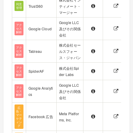
同意
Trust360
ティメート・
管理
マージャー
Google LLC
アク
Google Cloud
及びその関係
セス
解析
会社
株式会社セー
アク
Tableau
ルスフォー
セス
解析
ス・ジャパン
アク
株式会社Spi
SpiderAF
セス
der Labs
解析
Google LLC
アク
Google Analyti
及びその関係
セス
cs
解析
会社
広
告・
Meta Platfor
マー
Facebook 広告
ケテ
ms, Inc.
ィン
グ