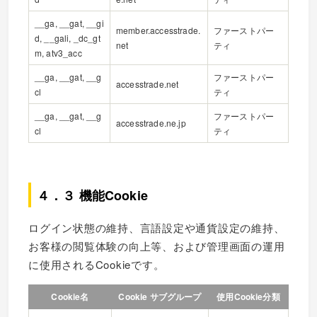
__ga, __gat, __gi
member.accesstrade.
ファーストパー
d, __gali, _dc_gt
net
ティ
m, atv3_acc
__ga, __gat, __g
ファーストパー
accesstrade.net
cl
ティ
__ga, __gat, __g
ファーストパー
accesstrade.ne.jp
cl
ティ
４．３ 機能Cookie
ログイン状態の維持、言語設定や通貨設定の維持、
お客様の閲覧体験の向上等、および管理画面の運用
に使用されるCookieです。
Cookie名
Cookie サブグループ
使用Cookie分類