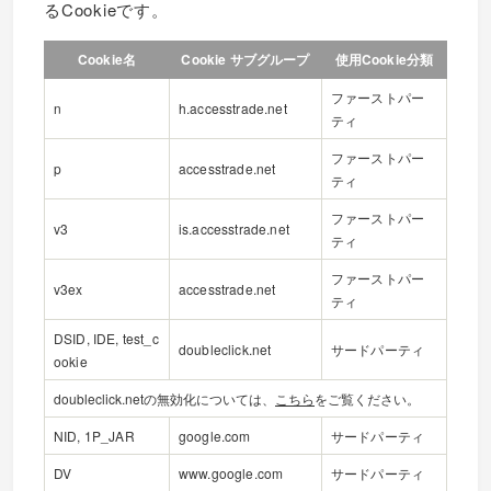
るCookieです。
Cookie名
Cookie サブグループ
使用Cookie分類
ファーストパー
n
h.accesstrade.net
ティ
ファーストパー
p
accesstrade.net
ティ
ファーストパー
v3
is.accesstrade.net
ティ
ファーストパー
v3ex
accesstrade.net
ティ
DSID, IDE, test_c
doubleclick.net
サードパーティ
ookie
doubleclick.netの無効化については、
こちら
をご覧ください。
NID, 1P_JAR
google.com
サードパーティ
DV
www.google.com
サードパーティ