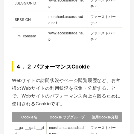
JSESSIONID
p
ティ
merchant.accesstrad
ファーストパー
SESSION
e.net
ティ
www.accesstrade.ne.j
ファーストパー
_im_consent
p
ティ
４．２ パフォーマンスCookie
Webサイトの訪問状況やページ閲覧履歴など、お客
様のWebサイトの利用状況を収集・分析すること
で、Webサイトのパフォーマンス向上を図るために
使用されるCookieです。
Cookie名
Cookie サブグループ
使用Cookie分類
__ga, __gat, __gi
merchant.accesstrad
ファーストパー
d
e.net
ティ