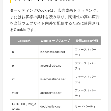
ターゲティングCookieは、広告成果トラッキング、
またはお客様の興味を読み取り、関連性の高い広告
を当該ウェブサイト内外で配信するために使用され
るCookieです。
Cookie名
Cookie サブグループ
使用Cookie分類
ファーストパー
n
h.accesstrade.net
ティ
ファーストパー
p
accesstrade.net
ティ
ファーストパー
v3
is.accesstrade.net
ティ
ファーストパー
v3ex
accesstrade.net
ティ
DSID, IDE, test_c
doubleclick.net
サードパーティ
ookie