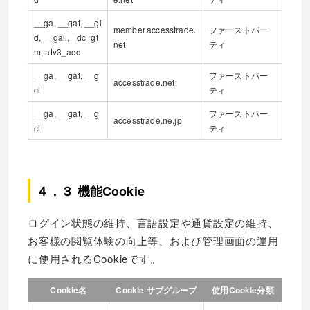
__ga, __gat, __gi
member.accesstrade.
ファーストパー
d, __gali, _dc_gt
net
ティ
m, atv3_acc
__ga, __gat, __g
ファーストパー
accesstrade.net
cl
ティ
__ga, __gat, __g
ファーストパー
accesstrade.ne.jp
cl
ティ
４．３ 機能Cookie
ログイン状態の維持、言語設定や通貨設定の維持、
お客様の閲覧体験の向上等、および管理画面の運用
に使用されるCookieです。
Cookie名
Cookie サブグループ
使用Cookie分類