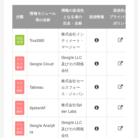
情報の送信先
送信先の
情報モジュール
分類
となる者の
送信情報
プライバシー
等の名称
氏名・名称
ポリシー
株式会社イン
同意
Trust360
ティメート・
管理
マージャー
Google LLC
アク
Google Cloud
及びその関係
セス
解析
会社
株式会社セー
アク
Tableau
ルスフォー
セス
解析
ス・ジャパン
アク
株式会社Spi
SpiderAF
セス
der Labs
解析
Google LLC
アク
Google Analyti
及びその関係
セス
cs
解析
会社