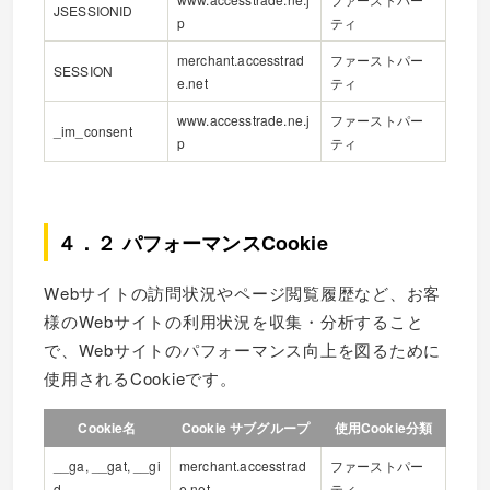
JSESSIONID
p
ティ
merchant.accesstrad
ファーストパー
SESSION
e.net
ティ
www.accesstrade.ne.j
ファーストパー
_im_consent
p
ティ
４．２ パフォーマンスCookie
Webサイトの訪問状況やページ閲覧履歴など、お客
様のWebサイトの利用状況を収集・分析すること
で、Webサイトのパフォーマンス向上を図るために
使用されるCookieです。
Cookie名
Cookie サブグループ
使用Cookie分類
__ga, __gat, __gi
merchant.accesstrad
ファーストパー
d
e.net
ティ