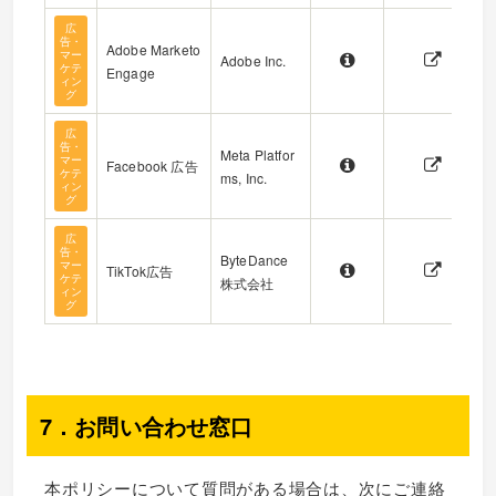
広
告・
Adobe Marketo
マー
Adobe Inc.
ケテ
Engage
ィン
グ
広
告・
Meta Platfor
マー
Facebook 広告
ケテ
ms, Inc.
ィン
グ
広
告・
ByteDance
マー
TikTok広告
ケテ
株式会社
ィン
グ
7．お問い合わせ窓口
本ポリシーについて質問がある場合は、次にご連絡