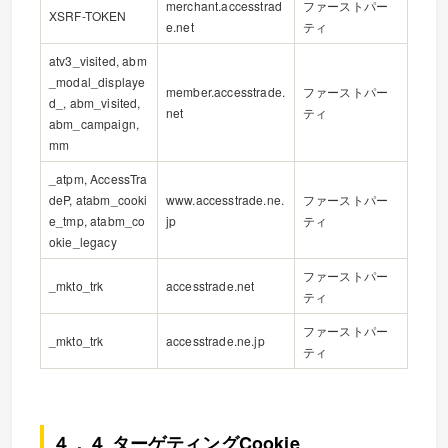
merchant.accesstrad
ファーストパー
XSRF-TOKEN
e.net
ティ
atv3_visited, abm
_modal_displaye
member.accesstrade.
ファーストパー
d_, abm_visited,
net
ティ
abm_campaign,
mm
_atpm, AccessTra
deP, atabm_cooki
www.accesstrade.ne.
ファーストパー
e_tmp, atabm_co
jp
ティ
okie_legacy
ファーストパー
_mkto_trk
accesstrade.net
ティ
ファーストパー
_mkto_trk
accesstrade.ne.jp
ティ
４．４ ターゲティングCookie